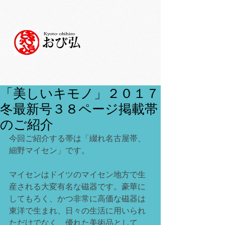
Kyoto- obihiro
おび弘
「美しいキモノ」２０１７
冬最新号３８ページ掲載帯
のご紹介
今回ご紹介する帯は「綴れ名古屋帯、
細野マイセン」です。
マイセンはドイツのマイセン地方で生
産される大変有名な磁器です。豪華に
してもろく、かつ非常に高価な磁器は
東洋で生まれ、日々の生活に用いられ
ただけでなく、優れた美術品として