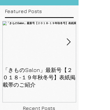
Featured Posts
「きものSalon」最新号【２
「美しいキモノ
０１８-１９年秋冬号】表紙掲
号】81ペー
載帯のご紹介
Recent Posts