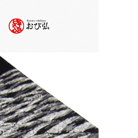
Kyoto- obihiro
おび弘