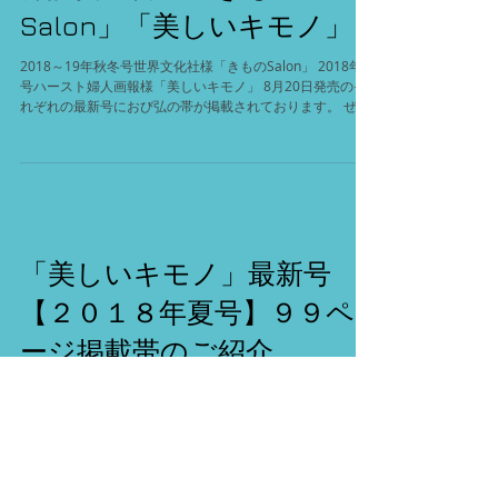
雑誌掲載情報「きもの
Salon」「美しいキモノ」
2018～19年秋冬号世界文化社様「きものSalon」 2018年秋
号ハースト婦人画報様「美しいキモノ」 8月20日発売のそ
れぞれの最新号におび弘の帯が掲載されております。 ぜひ
ご覧ください。 今回、きものSalonの表紙にて後藤久美子
さんに弊社の帯を締めて頂きました。...
「美しいキモノ」最新号
【２０１８年夏号】９９ペ
ージ掲載帯のご紹介
今回ご紹介する帯は「絽綴名古屋_横段トンボ」です。 ほと