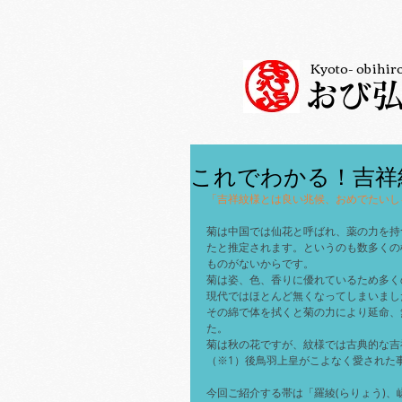
Kyoto- obihir
おび
これでわかる！吉祥
「吉祥紋様とは良い兆候、おめでたいし
菊は中国では仙花と呼ばれ、薬の力を持
たと推定されます。というのも数多くの
ものがないからです。
菊は姿、色、香りに優れているため多く
現代ではほとんど無くなってしまいまし
その綿で体を拭くと菊の力により延命、
た。
菊は秋の花ですが、紋様では古典的な吉
（※1）後鳥羽上皇がこよなく愛された
今回ご紹介する帯は「羅綾(らりょう)、