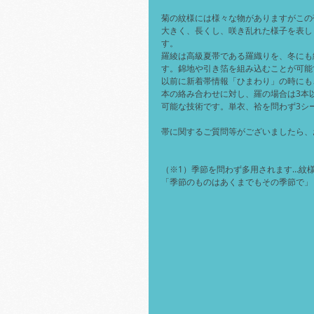
菊の紋様には様々な物がありますがこの
大きく、長くし、咲き乱れた様子を表し
す。
羅綾は高級夏帯である羅織りを、冬にも
す。錦地や引き箔を組み込むことが可能
以前に新着帯情報「ひまわり」の時にも
本の絡み合わせに対し、羅の場合は3本
可能な技術です。単衣、袷を問わず3シ
帯に関するご質問等がございましたら、
（※1）季節を問わず多用されます…紋
「季節のものはあくまでもその季節で」