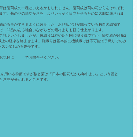
帯は乱菊紋の一種といえるかもしれません。乱菊紋は菊の花びらをそれぞれ
ます。菊の花の華やかさを、よりいっそう目立たせるために大胆に表されま
締める事ができるように改良した、おび弘だけが織っている独自の織物で
で、凹凸のある地合いながらどの素材よりも軽く仕上がります。
ご説明いたしましたが、羅織りは紗や絽と同じ捩り織ですが、紗や絽が経糸2
以上の経糸を絡ませます。羅織りは基本的に機械織では不可能で手織りでのみ
ーズン楽しめる袋帯です。
お気軽に
メール
でお問合せください。
様を用いる季節ですが桜と菊は「日本の国花だから年中よい」という説と、
と意見が分かれるところです。