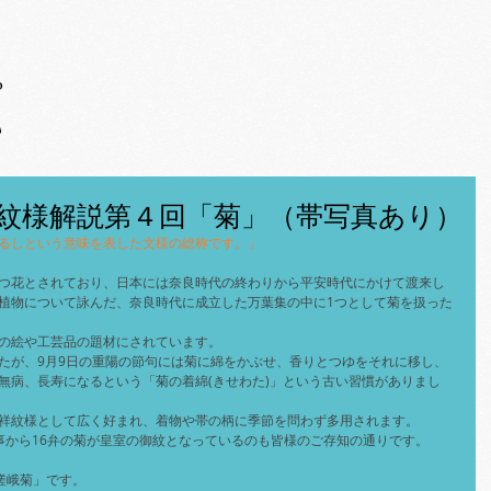
o
弘
紋様解説第４回「菊」（帯写真あり）
るしという意味を表した文様の総称です。」
つ花とされており、日本には奈良時代の終わりから平安時代にかけて渡来し
植物について詠んだ、奈良時代に成立した万葉集の中に1つとして菊を扱った
の絵や工芸品の題材にされています。
たが、9月9日の重陽の節句には菊に綿をかぶせ、香りとつゆをそれに移し、
無病、長寿になるという「菊の着綿(きせわた)」という古い習慣がありまし
祥紋様として広く好まれ、着物や帯の柄に季節を問わず多用されます。
事から16弁の菊が皇室の御紋となっているのも皆様のご存知の通りです。
嵯峨菊」です。