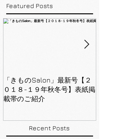
Featured Posts
「きものSalon」最新号【２
「美しいキモノ
０１８-１９年秋冬号】表紙掲
号】81ペー
載帯のご紹介
Recent Posts