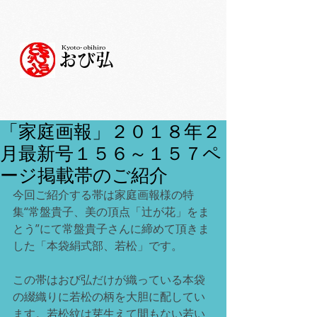
Kyoto- obihiro
おび弘
「家庭画報」２０１８年２
月最新号１５６～１５７ペ
ージ掲載帯のご紹介
今回ご紹介する帯は家庭画報様の特
集“常盤貴子、美の頂点「辻が花」をま
とう”にて常盤貴子さんに締めて頂きま
した「本袋絹式部、若松」です。
この帯はおび弘だけが織っている本袋
の綴織りに若松の柄を大胆に配してい
ます。若松紋は芽生えて間もない若い