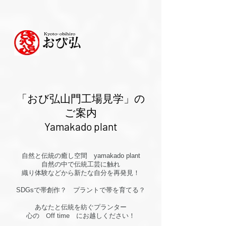
Kyoto- obihiro
おび弘
「​おび弘山門工場見学」の
ご案内
Yamakado plant
自然と伝統の癒し空間 yamakado plant
自然の中で伝統工芸に触れ
織り体験などから新たな自分を再発見！
SDGsで帯創作？ プラントで帯を育てる？
あなたと伝統を紡ぐプランター
​ O
​心の
ff time にお越しください！​​