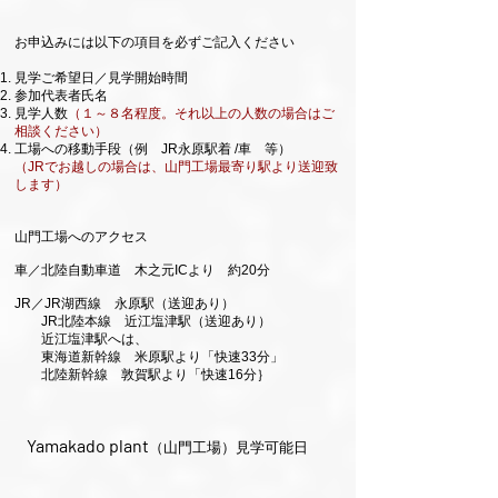
お申込みには以下の項目を必ずご記入ください
​見学ご希望日／見学開始時間
参加代表者氏名
見学人数
（１～８名程度。それ以上の人数の場合はご
相談ください）
工場への移動手段（
例 JR永原駅着 /
車 等）
（JRでお越しの場合は、山門工場最寄り駅より送迎致
します）
山門工場へのアクセス
車／北陸自動車道 木之元ICより 約20分
JR／JR湖西線 永原駅（送迎あり）
JR北陸本線 近江塩津駅（送迎あり）
近江塩津駅へは、
東海道新幹線 米原駅より「快速33分」
北陸新幹線 敦賀駅より「快速16分｝
Yamakado plant
（山門工場）
見学可能日