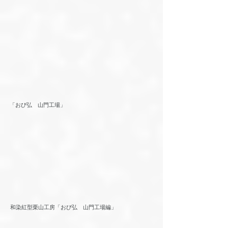
「
おび弘 山門工場」
和染紅型栗山工房「おび弘 山門工場編」