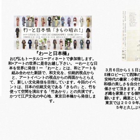
『わーと日本橋』
おび弘もトータルコーディネートで参加致します。
和×アートの世界に是非お越し下さい。 ーわーとな日
本を世界に発信！ー 「わーと」とは、和とアートを
３月６日から１１日
組み合わせた新語で、和文化を、伝統的視点から
E棟ロビーにて西陣
と、アートイベントの視点からの両面からとらえ
安時代の書家：小野
て、新しい文化発信を目指しています。今回のイベ
和様の美しさを自分
ントは、日本の伝統文化である「きもの」と、竹を
催させて頂きます。
使って空間を演出する「竹あかり」との共演です。
ぎ織を家業とする個
かつて江戸文化の中心地、東京日本橋から発信しま
願います。織楽とし
す。
東京では２００９年
５年と久しぶ