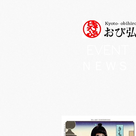
Kyoto- obihir
おび
EVENT
ＮＥＷＳ