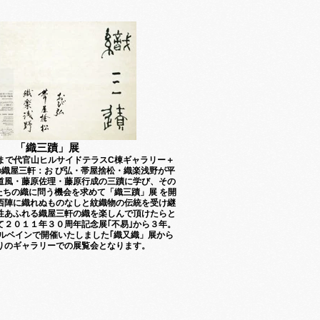
「織三蹟」展
まで代官山ヒルサイドテラスC棟ギャラリー＋
の織屋三軒：お び弘・帯屋捨松・織楽浅野が平
道風・藤原佐理・藤原行成の三蹟に学び、その
たちの織に問う機会を求めて「織三蹟」展 を開
西陣に織れぬものなしと紋織物の伝統を受け継
性あふれる織屋三軒の織を楽しんで頂けたらと
て２０１１年３０周年記念展｢不易｣から３年。
ルベインで開催いたしました｢織又織」展から
りのギャラリーでの展覧会となります。